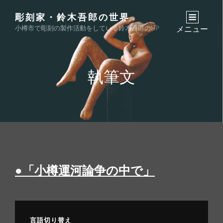
彫刻家・鈴木吾郎の世界
小樽市で彫刻の製作活動をしている鈴木吾郎のHP
メニュー
執筆文
●「小樽運河論争の中で」
言語切り替え